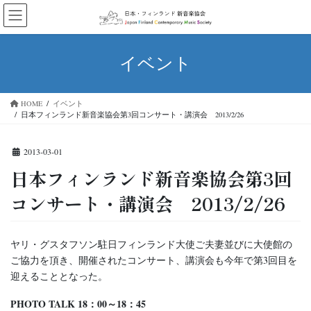
コ
ナ
ン
ビ
テ
ゲ
ン
ー
イベント
ツ
シ
へ
ョ
ス
ン
HOME
イベント
キ
に
日本フィンランド新音楽協会第3回コンサート・講演会 2013/2/26
ッ
移
プ
動
2013-03-01
日本フィンランド新音楽協会第3回
コンサート・講演会 2013/2/26
ヤリ・グスタフソン駐日フィンランド大使ご夫妻並びに大使館の
ご協力を頂き、開催されたコンサート、講演会も今年で第3回目を
迎えることとなった。
PHOTO TALK 18：00～18：45