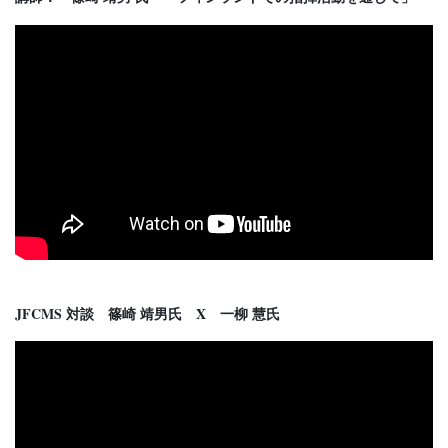
JFCMS 対談 篠崎 靖男氏 X 一柳 慧氏