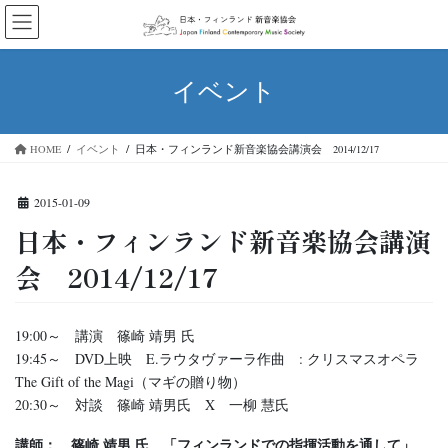
コ
ナ
ン
ビ
テ
ゲ
ン
ー
イベント
ツ
シ
へ
ョ
ス
ン
HOME
イベント
日本・フィンランド新音楽協会講演会 2014/12/17
キ
に
ッ
移
プ
動
2015-01-09
日本・フィンランド新音楽協会講演
会 2014/12/17
19:00～ 講演 篠崎 靖男 氏
19:45～ DVD上映 E.ラウタヴァーラ作曲 : クリスマスオペラ
The Gift of the Magi（マギの贈り物）
20:30～ 対談 篠崎 靖男氏 X 一柳 慧氏
講師： 篠崎 靖男 氏 「フィンランドでの指揮活動を通して」