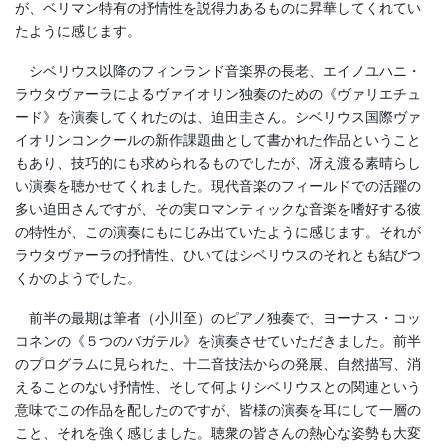
が、ベリマン特有の抒情性を説得力あるものに昇華してくれてい
たように感じます。
シベリウス以降のフィンランド音楽界の長老、エイノユハニ・
ラウタヴァーラによるヴァイオリン独奏のための《ヴァリエチュ
ード》を演奏してくれたのは、迫田圭さん。シベリウス国際ヴァ
イオリンコンクールの新作課題曲として書かれた作品ということ
もあり、技巧的にも求められるものでしたが、冴え渡る素晴らし
い演奏を聴かせてくれました。現代音楽のフィールドでの活躍の
多い迫田さんですが、その実ロマンティックな音楽を嗜好する彼
の特性が、この演奏にもにじみ出ていたように感じます。それが
ラウタヴァーラの抒情性、ひいてはシベリウスのそれとも結びつ
くかのようでした。
前半の最期は筆者（小川至）のピアノ独奏で、ヨーナス・コッ
コネンの《５つのバガテル》を演奏させていただきました。前半
のプログラムに見られた、十二音技法からの発展、自然描写、消
えることのない抒情性、そして何よりシベリウスとの関連という
意味でこの作品を配したのですが、皆様の演奏を耳にして一層の
こと、それを強く感じました。聴衆の皆さんの熱心な姿勢も大変