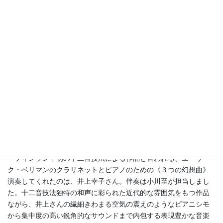
姿をそのまま描写したような音の運びに、シベリウスの時代の多
様さを感じさせてくれました。記録こそ残っていませんが、恐ら
くこれが《炎と鍛冶屋》の日本初演だったのではないでしょう
か。
続く作品は、戦後のフィンランド音楽界を切り開いた旗手、エ
イナル・エングルンドによるヴァイオリンとピアノのための《序
奏とカプリチオ》です。演奏は中澤沙央里さんのヴァイオリン
と、引き続き水月恵美子さんのピアノです。謎めいた序奏部の詩
情から、鋭角的なリズム、陰鬱ながら力強い後半部への橋渡し
は、戦前から戦後への橋渡しのようにも感じられました。お二人
の演奏も特性を十二分に発揮した演奏で、見事に会場の空気を一
新してくれました。
フィンランド初の十二音技法による作品と言われる、エーリ
ク・ベリマンのクラリネットとピアノのための《３つの幻想曲》
演奏してくれたのは、井上幸子さん。伴奏は小川至が担当しまし
た。十二音技法独特の和声に彩られた近代的な雰囲気をもつ作品
ながら、井上さんの繊細きわまる空気の震えのようなピアニシモ
から集中度の高い鋭角的なサウンドまで内包する表現豊かな音楽