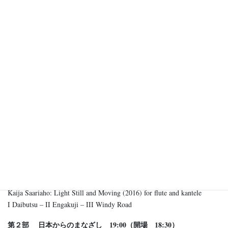
レクチャー
オッリ・モイラネン（作曲家）「Harmonic Atmospheres ― 私の作
曲語法におけるシベリウスとサーリアホの影響 ―」
Duo Mirai 演奏会 16：00
エイヤ・カンカーンランタ（カンテレ）、カミラ・ホイテンガ
（フルート）
Jean Sibelius: Koivu op 75 nr 4 (1914, The Birch)
Juha T. Koskinen: Shibaraku (2025, version for flute and kantele, first
performance)
I Atago-Tengu (愛宕天狗) – III Hataori (機織) – Miroku-odori (弥勒踊
り)
Kaija Saariaho: Dolce Tormento (2004) for piccolo flute
Kalle Ylitalo: Kide (2017) for kantele and looper
Olli Moilanen: Häikäisy (2025, world premiere) for bass flute and kantele
I Aavistus (Premonition) – II Häikäisy (Dazzle) – III Muisto (Memory)
Kaija Saariaho: Light Still and Moving (2016) for flute and kantele
I Daibutsu – II Engakuji – III Windy Road
第２部 日本からのまなざし 19:00（開場 18:30）