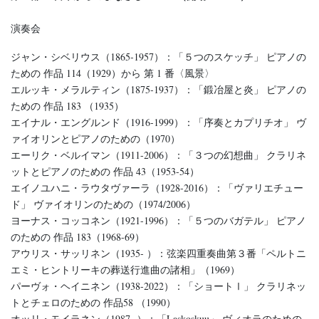
演奏会
ジャン・シベリウス（1865-1957）：「５つのスケッチ」 ピアノの
ための 作品 114（1929）から 第 1 番〈風景〉
エルッキ・メラルティン（1875-1937）：「鍛冶屋と炎」 ピアノの
ための 作品 183 （1935）
エイナル・エングルンド（1916-1999）：「序奏とカプリチオ」 ヴ
ァイオリンとピアノのための（1970）
エーリク・ベルイマン（1911-2006）：「３つの幻想曲」 クラリネ
ットとピアノのための 作品 43（1953-54）
エイノユハニ・ラウタヴァーラ（1928-2016）：「ヴァリエチュー
ド」 ヴァイオリンのための（1974/2006）
ヨーナス・コッコネン（1921-1996）：「５つのバガテル」 ピアノ
のための 作品 183（1968-69）
アウリス・サッリネン（1935- ）：弦楽四重奏曲第３番「ペルトニ
エミ・ヒントリーキの葬送行進曲の諸相」（1969）
パーヴォ・ヘイニネン（1938-2022）：「ショートⅠ」 クラリネッ
トとチェロのための 作品58 （1990）
オッリ・モイラネン（1987- ）：「Laskoskuu」 ヴィオラのための