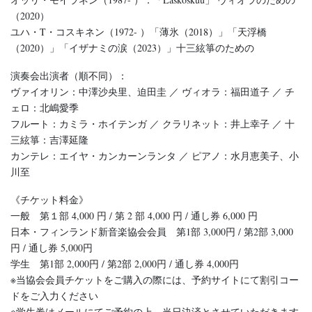
（2020）
ユハ・T・コスキネン（1972- ）「薄氷（2018）」「天浮橋
（2020）」「イザナミの涙（2023）」十三絃箏のための
演奏会出演者（順不同）：
ヴァイオリン：中澤沙央里、迫田圭 ／ ヴィオラ：福田道子 ／ チ
ェロ：北嶋愛季
フルート：カミラ・ホイテンガ ／ クラリネット：井上幸子 ／ 十
三絃箏：吉澤延隆
カンテレ：エイヤ・カンカーンランタ ／ ピアノ：水月恵美子、小
川至
《チケット料金》
一般 第１部 4,000 円 / 第 2 部 4,000 円 / 通し券 6,000 円
日本・フィンランド新音楽協会会員 第1部 3,000円 / 第2部 3,000
円 / 通し券 5,000円
学生 第1部 2,000円 / 第2部 2,000円 / 通し券 4,000円
※当協会会員チケットをご購入の際には、予約サイトにて割引コー
ドをご入力ください
※学生券はメールにてご予約の上、当日決済とさせていただきます