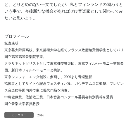
と、とりとめのない一文でしたが、私とフィンランドの関わりと
いう事で、今後新たな機会があればぜひ音楽家として関わってみ
たいと思います。
プロフィール
板倉康明
東京芸大附属高校、東京芸術大学を経てフランス政府給費留学生としてパリ
国立高等高等音楽院卒業。
クラリネットソリストとして東京都交響楽団、東京フィルハーモニー交響楽
団、新日本フィルハーモニーと共演。
東京シンフォニエッタ創設に参画し、2000より音楽監督
指揮者としてサイトウ記念フェスティバル、ガウデアムス音楽祭、プレザン
ス音楽祭等国内外で主に現代作品を演奏。
中島健藏賞、佐治敬三賞、日本音楽コンクール委員会特別賞等を受賞
国立音楽大学客員教授
2016
カテゴリー