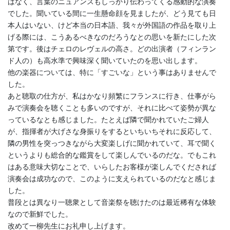
はなく、言葉のニュアンスもしっかり伝わってくる感動的な演奏
でした。聞いている間に一生懸命顔を見ましたが、どう見ても日
本人はいない、けど本当の日本語、我々が外国語の作品を取り上
げる際には、こうあるべきなのだろうなとの思いを新たにした次
第です。後はチェロのレヴェルの高さ。どの出演者（フィンラン
ド人の）も高水準で興味深く聞いていたのを思い出します。
他の楽器については、特に「すごいな」という事はありませんで
した。
あと聴取の仕方が、私はかなり頻繁にフランスに行き、仕事がら
みで演奏会を聴くことも多いのですが、それに比べて姿勢が異な
っているなとも感じました。たとえば隣で聞かれていたご婦人
が、指揮者が大げさな身振りをするといちいちそれに反応して、
隣の男性を突っつきながら大変楽しげに聞かれていて、耳で聞く
というよりも総合的な鑑賞をして楽しんでいるのだな。でもこれ
はある意味大切なことで、いらしたお客様が楽しんでくだされば
演奏会は成功なので、このように支えられているのだなと感じま
した。
普段とは異なり一聴衆として音楽祭を聴けたのは最近稀有な体験
なので新鮮でした。
改めて一柳先生にお礼申し上げます。