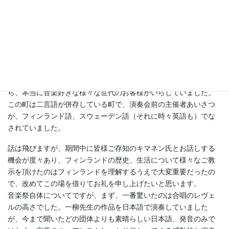
完全にマネージャーだと思われていたのは面白かったです。現代
音楽も少しわかります。と答えておきました。日本からは山下洋
輔さんのトリオも参加なさっていました。
この音楽祭は、ヘルシンキから飛行機で一時間ほどのヴァーサと
いう都市を中心とし、一週間ほどの期間に古典から現代までとい
った小さいながらも網羅的な音楽祭で、逆にフィンランドの地方
都市での音楽の在り様というのがよくわかるもので。近くの町か
ら、本当に音楽好きな様々な世代のお客様がいらしていました。
この町は二言語が併存している町で、演奏会前の主催者あいさつ
が、フィンランド語、スウェーデン語（それに時々英語も）でな
されていました。
話は飛びますが、期間中に皆様ご存知のキマネン氏とお話しする
機会が度々あり、フィンランドの歴史、生活について様々なご教
示を頂けたのはフィンランドを理解するうえで大変重要だったの
で、改めてこの場を借りてお礼を申し上げたいと思います。
音楽祭自体についてですが、まず、一番驚いたのは合唱のレヴェ
ルの高さでした。一柳先生の作品を日本語で演奏していました
が、今まで聞いたどの団体よりも素晴らしい日本語、発音のみで