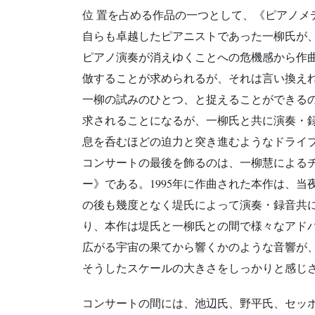
位 置を占める作品の一つとして、《ピアノメ
自らも卓越したピアニストであった一柳氏が
ピアノ演奏が消えゆくことへの危機感から作
倣することが求められるが、それは言い換え
一柳の試みのひとつ、と捉えることができる
求されることになるが、一柳氏と共に演奏・
息を呑むほどの迫力と突き進むようなドライ
コンサートの最後を飾るのは、一柳慧による
ー》である。1995年に作曲された本作は、
の後も幾度となく堤氏によって演奏・録音共
り、本作は堤氏と一柳氏との間で様々なアド
広がる宇宙の果てから響くかのような音響が
そうしたスケールの大きさをしっかりと感じ
コンサートの間には、池辺氏、野平氏、セッ