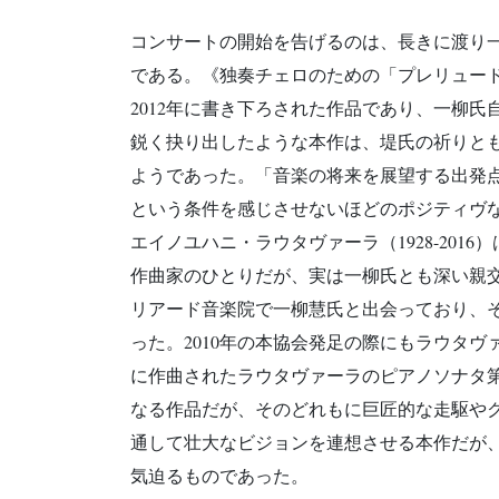
コンサートの開始を告げるのは、長きに渡り
である。《独奏チェロのための「プレリュード
2012年に書き下ろされた作品であり、一柳氏
鋭く抉り出したような本作は、堤氏の祈りと
ようであった。「音楽の将来を展望する出発
という条件を感じさせないほどのポジティヴ
エイノユハニ・ラウタヴァーラ（1928-20
作曲家のひとりだが、実は一柳氏とも深い親交
リアード音楽院で一柳慧氏と出会っており、
った。2010年の本協会発足の際にもラウタヴ
に作曲されたラウタヴァーラのピアノソナタ
なる作品だが、そのどれもに巨匠的な走駆や
通して壮大なビジョンを連想させる本作だが
気迫るものであった。