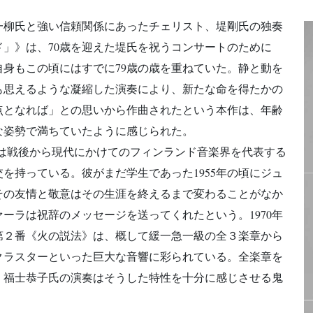
一柳氏と強い信頼関係にあったチェリスト、堤剛氏の独奏
」》は、70歳を迎えた堤氏を祝うコンサートのために
自身もこの頃にはすでに79歳の歳を重ねていた。静と動を
も思えるような凝縮した演奏により、新たな命を得たかの
点となれば」との思いから作曲されたという本作は、年齢
な姿勢で満ちていたように感じられた。
16）は戦後から現代にかけてのフィンランド音楽界を代表する
を持っている。彼がまだ学生であった1955年の頃にジュ
その友情と敬意はその生涯を終えるまで変わることがなか
ァーラは祝辞のメッセージを送ってくれたという。1970年
第２番《火の説法》は、概して緩一急一級の全３楽章から
クラスターといった巨大な音響に彩られている。全楽章を
、福士恭子氏の演奏はそうした特性を十分に感じさせる鬼