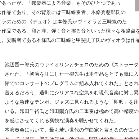
であったが、「邦楽器による音楽」もそのひとつであっ
む作品であり、その背景には三味線奏者、本條秀慈郎氏の
ラのための 《デュオ》は本條氏がヴィオラと三味線のた
た作品である。和と洋、弾く音と擦る音といった様々な相違点
た。委嘱者である本條氏の三味線と甲斐史子氏のヴィオラは作
池辺晋一郎氏のヴァイオリンとチェロのための《ストラータVI
された。「初演を耳にした一柳先生は本作品をとても気に入
館でのコンサートのプログラムに組み入れてくれた」とされ
言えるだろう。過剰にシリアスな空気をむ現代音楽に対し異
ような急速なテンポ、ジャズに見られるような「即興」を用
いる。印田千裕氏と印田陽介氏の二重奏は極めて高い精度の
を感じさせてくれる爽快な演奏を聴かせてくれた。
本演奏会において、最も若い世代の作曲家と言えるのがユハ
とって（野平一郎氏は70歳、池辺晋一郎氏は80歳）。40