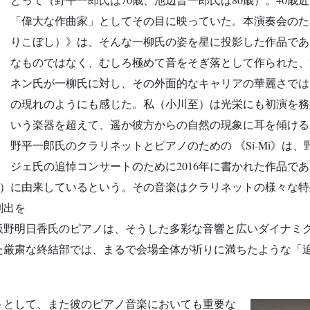
「偉大な作曲家」としてその目に映っていた。本演奏会のた
りこぼし）》は、そんな一柳氏の姿を星に投影した作品であ
なものではなく、むしろ極めて音をそぎ落として作られた、
ネン氏が一柳氏に対し、その外面的なキャリアの華麗さでは
の現れのようにも感じた。私（小川至）は光栄にも初演を務
いう楽器を超えて、遥か彼方からの自然の現象に耳を傾ける
野平一郎氏のクラリネットとピアノのための 《Si-Mi》は
ジェ氏の追悼コンサートのために2016年に書かれた作品で
E）に由来しているという。その音楽はクラリネットの様々な
創出を
飯野明日香氏のピアノは、そうした多彩な音響と広いダイナミ
た厳粛な終結部では、まるで会場全体が祈りに満ちたような「
トとして、また彼のピアノ音楽においても重要な