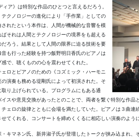
ディア》は特別な作品のひとつと言えるだろう。
、テクノロジーの進化により「手作業」としての
曲されたという本作は、人間が機械的な音響を模
ればそれは人間とテクノロジーの境界をも超える
のだろう。結果として人間の限界に迫る技術を要
録音も行った経験を持つ飯野明日香氏のピアノは
ブ感で、聴くものの心を震わせてくれた。
チェロとピアノのための《コズミック・ハーモニ
当夜の演奏も務める堤剛氏によって初演された。そ
に取り上げられている。プログラムにもある通
バイスや意見交換があったとのことで、両者を繋ぐ特別な作品
、チェロの旋律とともに会場を満たしていた。ピアノは３曲連
させてくれる、コンサートを締めくくるに相応しい演奏のよう
ポ・キマネン氏、新井淑子氏が登壇したトークが挟み込まれ、