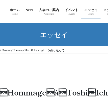
ホーム
News
入会のご案内
イベント
エッセイ
メ
Home
Admission
Events
Essays
エッセイ
monyHommageàToshiIchiyanagi― を振り返って
yHommageàToshiIc