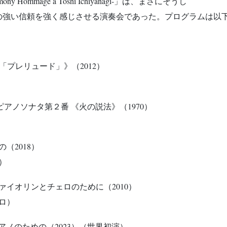
Hommage à Toshi Ichiyanagi-」は、まさにそうし
の強い信頼を強く感じさせる演奏会であった。プログラムは以
の「プレリュード」》（2012）
)：ピアノソナタ第２番 《火の説法》（1970）
（2018）
）
》ヴァイオリンとチェロのために（2010）
ロ）
ピアノのための（2023）（世界初演）