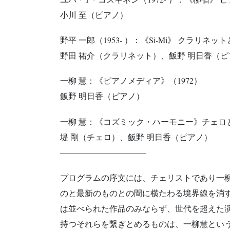
小川 至（ピアノ）
野平 一郎（1953- ）：《Si-Mi》 クラリネ
野田 祐介（クラリネット）、飯野 明日香（ピ
一柳 慧：《ピアノメディア》（1972）
飯野 明日香（ピアノ）
一柳 慧：《コズミック・ハーモニー》チェロとピ
堤 剛（チェロ）、飯野 明日香（ピアノ）
——————————–
プログラムの序文には、チェリストであり一
のと最新のものとの間に横たわる境界線を消
は並べられた作品のみならず、世代を超えた
持つそれらを繋ぎとめるものは、一柳慧とい