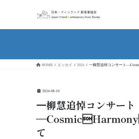
コ
ナ
ン
ビ
テ
ゲ
ン
ー
ツ
シ
へ
ョ
ス
ン
キ
に
ッ
移
HOME
エッセイ
2024
⼀柳慧追悼コンサート―CosmicHar
プ
動
2024-08-10
⼀柳慧追悼コンサート
―CosmicHarmon
て