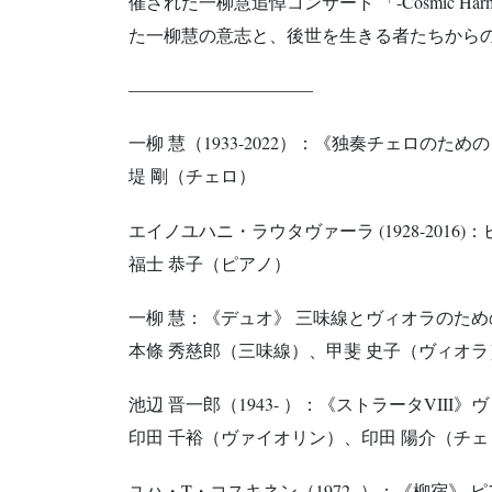
催された一柳慧追悼コンサート 「-Cosmic Harmony 
た一柳慧の意志と、後世を生きる者たちから
——————————–
一柳 慧（1933-2022）：《独奏チェロのため
堤 剛（チェロ）
エイノユハニ・ラウタヴァーラ (1928-2016
福士 恭子（ピアノ）
一柳 慧：《デュオ》 三味線とヴィオラのための
本條 秀慈郎（三味線）、甲斐 史子（ヴィオラ
池辺 晋一郎（1943- ）：《ストラータVIII
印田 千裕（ヴァイオリン）、印田 陽介（チェ
ユハ・T・コスキネン（1972- ）：《柳宿》 