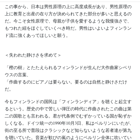
この事から、日本は男性原理の上に高度成長があり、男性原理の
上に教育と出産の在り方が決められてきた部分が多いと思えるの
だ。今こそ女性原理で、母親が子供を愛するような我慢強さで、
もつれた紐をほぐしていくべき時だ。男性はいよいよフィンラン
ド流に強くあってほしいと願う。
＜失われた静けさを求めて＞
「樫の樹」とたたえられるフィンランドが生んだ大作曲家シベリ
ウスの言葉、
「作曲するのにピアノは要らない。要るのは自然と静けさだけ
だ。
今もフィンランドの国民は「フィンランディア」を聴くと起立す
るという。歴史の中で苦しい弾圧の時代に作曲されたこの曲は第
二の国歌とも言われる。君が代条例でむずかっている国が恥ずか
しくなる。ドイツ統一の1990年10月3日、私はベルリンにいたが、
街の至る所で普段はクラシックなど知らないような若者達が第九
を聴いていた。音楽が歓びの嵐のようにベルリン全体に吹いてい