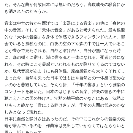
た。そんな曲が何故日本には無いのだろう。高度成長の騒音にか
き消されたのだろうか。
音楽は中世の昔から西洋では「楽器による音楽」の他に「身体の
中の音楽」そして「天体の音楽」があると考えられた。最も根源
的な「天体の音楽」を身体で体感できるフィンランドの人々。都
会でいると孤独なのに、白夜の空の下や森の中では一人でいるこ
とが豊かで充たされる。自然と溶け合い、自分が無になった時
に、森の樹々に宿り、湖に宿る魂と一体になれる。死者と共にな
れる。その時にこそ霊感といわれるものが降りてくるのではない
か。現代音楽があまりにも身体性、原始感覚から大きくそれてし
まった今、自然を失った日本ではもはや自然との一体感は望めな
いのかと悲観していた。そんな折、「千年の響き」という雅楽の
コンサートを聴いた。日本のはじまりの音楽、雅楽の響きの中に
聴こえたこの国の静けさ。沈黙の地平線のかなたにある、沈黙よ
りもっと静かな「音による静けさ」が、千年の人間の営みのかな
しみとなって現れた。
日本に自然と静けさはあったのだ。その中にこれからの音楽の先
端が潜んでいるのを、作曲家は見出していかなくてはならないと
思う。祈りをもって。