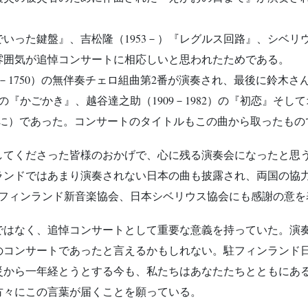
。
いった鍵盤』、吉松隆（1953－）『レグルス回路』、シベリウス（1
雰囲気が追悼コンサートに相応しいと思われたためである。
685－1750）の無伴奏チェロ組曲第2番が演奏され、最後に鈴
）の『かごかき』、越谷達之助（1909－1982）の『初恋』そして
（人生に）であった。コンサートのタイトルもこの曲から取ったも
てくださった皆様のおかげで、心に残る演奏会になったと思
ランドではあまり演奏されない日本の曲も披露され、両国の協
･フィンランド新音楽協会、日本シベリウス協会にも感謝の意を
はなく、追悼コンサートとして重要な意義を持っていた。演
のコンサートであったと言えるかもしれない。駐フィンランド
災から一年経とうとする今も、私たちはあなたたちとともにあ
方々にこの言葉が届くことを願っている。