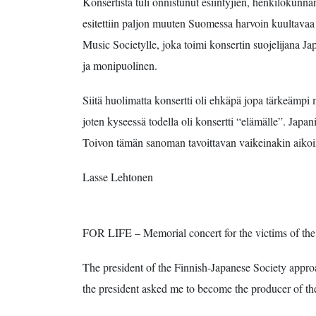
Konsertista tuli onnistunut esiintyjien, henkilökunn
esitettiin paljon muuten Suomessa harvoin kuultavaa 
Music Societylle, joka toimi konsertin suojelijana Ja
ja monipuolinen.
Siitä huolimatta konsertti oli ehkäpä jopa tärkeämpi
joten kyseessä todella oli konsertti “elämälle”. Ja
Toivon tämän sanoman tavoittavan vaikeinakin aikoina
Lasse Lehtonen
FOR LIFE – Memorial concert for the victims of the
The president of the Finnish-Japanese Society appr
the president asked me to become the producer of the 