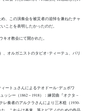
ため、この演奏会を被災者の追悼を兼ねたチャ
ないことを表明したかったのだ。
アウキオ教会にて開かれた。
）、オルガニストのタピオ･ティーテュ、バリ
、ティートュさんによるテオドール･デュボワ
ドビュッシー（1862－1918）：練習曲『オクタ－
テレ奏者のアルクラさんにより三木稔（1930-
された。これらは本来、箏とピアノのための作品