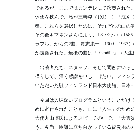
であるが、ここではカンテレにて演奏された
休憩を挟んで、私が三善晃（1933－）『沈んで
奏。これらを選択したのは、それぞれの曲の
その後キマネンさんにより、J.S.バッハ（1
ラブル』からの2曲、貴志康一（1909－1937
が披露された。最後の曲は『Elämälle』
出演者たち、スタッフ、そして聞きにいらし
借りして、深く感謝を申し上げたい。フィン
いただいた駐フィンランド日本大使館、日本
今回は興味深いプログラムということだけで
めに寄付されたことも、正に「人生」のため
大使丸山博氏によるスピーチの中で、「大震
う。今尚、困難に立ち向かっている被災地の