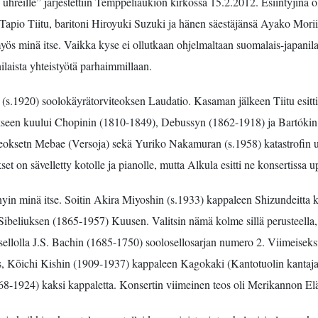
eille” järjestettiin Temppeliaukion kirkossa 15.2.2012. Esiintyjinä ol
pio Tiitu, baritoni Hiroyuki Suzuki ja hänen säestäjänsä Ayako Morii,
s minä itse. Vaikka kyse ei ollutkaan ohjelmaltaan suomalais-japanilaises
nilaista yhteistyötä parhaimmillaan.
in (s.1920) soolokäyrätorviteoksen Laudatio. Kasaman jälkeen Tiitu esi
tykseen kuului Chopinin (1810-1849), Debussyn (1862-1918) ja Bartókin
 teoksetn Mebae (Versoja) sekä Yuriko Nakamuran (s.1958) katastrofin 
 on sävelletty kotolle ja pianolle, mutta Alkula esitti ne konsertissa up
innyin minä itse. Soitin Akira Miyoshin (s.1933) kappaleen Shizundeitta
ibeliuksen (1865-1957) Kuusen. Valitsin nämä kolme sillä perusteella, 
sellolla J.S. Bachin (1685-1750) soolosellosarjan numero 2. Viimeiseksi 
bles, Kōichi Kishin (1909-1937) kappaleen Kagokaki (Kantotuolin kanta
-1924) kaksi kappaletta. Konsertin viimeinen teos oli Merikannon Eläm