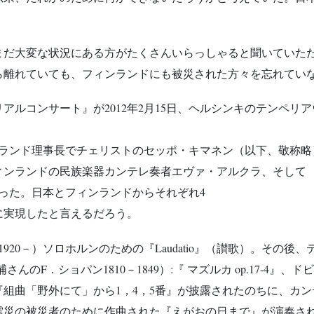
だ大変な状況にある方がたくさんいらっしゃると聞いていた
ら離れていても、フィンランドにも被災された方々を忘れてい
アルコンサート』が2012年2月15日、ヘルシンキのテンペリ
ンランド理事長でチェリストのセッポ・キマネン（以下、敬称略
ィンランドの民族楽器カンテレ奏者エヴァ・アルクラ、そして
った。日本とフィンランドからそれぞれ4
に実現したと言えるだろう。
920－）ソロホルンのための『Laudatio』（讃歌）。その後
さんのF．ショパン1810－1849）:『 マズルカ op.17-4』、
：『組曲「野外にて」から1，4，5番』が披露されたのちに、カン
－）大震災の被災者のために作曲された『えがおの日まで』が演奏