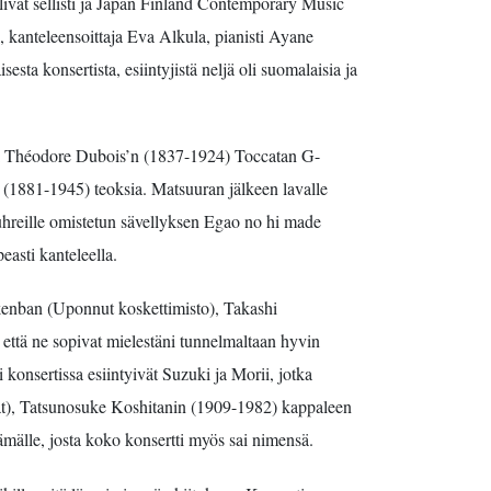
ivat sellisti ja Japan Finland Contemporary Music
 kanteleensoittaja Eva Alkula, pianisti Ayane
ta konsertista, esiintyjistä neljä oli suomalaisia ja
tti Théodore Dubois’n (1837-1924) Toccatan G-
 (1881-1945) teoksia. Matsuuran jälkeen lavalle
uhreille omistetun sävellyksen Egao no hi made
easti kanteleella.
 kenban (Uponnut koskettimisto), Takashi
että ne sopivat mielestäni tunnelmaltaan hyvin
konsertissa esiintyivät Suzuki ja Morii, jotka
jat), Tatsunosuke Koshitanin (1909-1982) kappaleen
älle, josta koko konsertti myös sai nimensä.