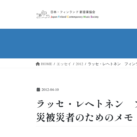
コ
ナ
ン
ビ
テ
ゲ
ン
ー
ツ
シ
へ
ョ
ス
ン
キ
に
ッ
移
HOME
エッセイ
2012
ラッセ・レヘトネン フィンラ
プ
動
2012-04-10
ラッセ・レヘトネン フ
災被災者のためのメモ