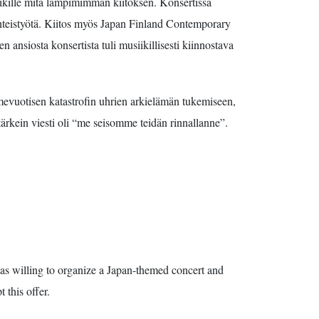
kaikille mitä lämpimimmän kiitoksen. Konsertissa
 yhteistyötä. Kiitos myös Japan Finland Contemporary
ansiosta konsertista tuli musiikillisesti kiinnostava
imevuotisen katastrofin uhrien arkielämän tukemiseen,
ärkein viesti oli “me seisomme teidän rinnallanne”.
as willing to organize a Japan-themed concert and
 this offer.