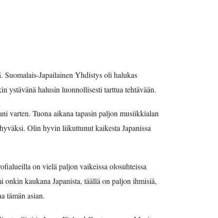
. Suomalais-Japailainen Yhdistys oli halukas
n ystävänä halusin luonnollisesti tarttua tehtävään.
ani varten. Tuona aikana tapasin paljon musiikkialan
 hyväksi. Olin hyvin liikuttunut kaikesta Japanissa
ofialueilla on vielä paljon vaikeissa olosuhteissa
i onkin kaukana Japanista, täällä on paljon ihmisiä,
taa tämän asian.