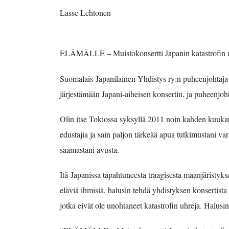
Lasse Lehtonen
ELÄMÄLLE – Muistokonsertti Japanin katastrofin u
Suomalais-Japanilainen Yhdistys ry:n puheenjohtaja 
järjestämään Japani-aiheisen konsertin, ja puheenjoht
Olin itse Tokiossa syksyllä 2011 noin kahden kuukau
edustajia ja sain paljon tärkeää apua tutkimustani var
saamastani avusta.
Itä-Japanissa tapahtuneesta traagisesta maanjäristykse
eläviä ihmisiä, halusin tehdä yhdistyksen konsertist
jotka eivät ole unohtaneet katastrofin uhreja. Halusin