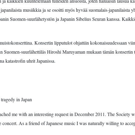
an ja kaikkien kuuntelemaan tulleiden ansioista, joten haluaisin lausua 
japanilaista musiikkia ja se osoitti myös hyvää suomalais-japanilaista
panin Suomen-suurlähetystön ja Japanin Sibelius Seuran kanssa. Kaikkien 
 muistokonserttina. Konsertin lipputulot ohjattiin kokonaisuudessaan vi
panin Suomen-suurlähettiläs Hiroshi Maruyaman mukaan tämän konsertin t
 katastrofin uhrit Japanissa.
 tragedy in Japan
oached me with an interesting request in December 2011. The Society w
concert. As a friend of Japanese music I was naturally willing to accept