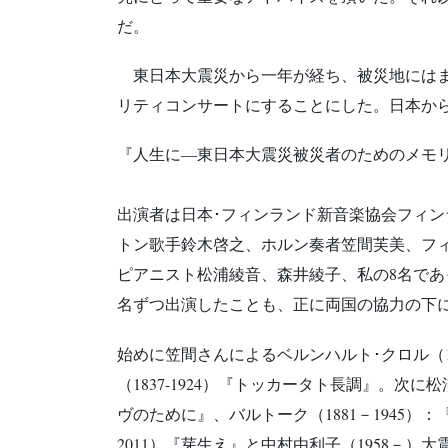
だ。
東日本大震災から一年が経ち、被災地にはま
リティコンサートにすることにした。日本か
『人生に―東日本大震災被災者のためのメモリ
出演者は日本･フィンランド新音楽協会フィ
トン歌手鈴木啓之、ホルン奏者笠間芙美、フ
ピアニスト松浦綾音、森井綾子、私の8名であ
名ずつ出演したことも、正に両国の協力の下
始めに笠間さんによるベルンハルト･クロル（1
（1837-1924）『トッカータト長調』。次に松浦
ヴのために』、バルトーク（1881－1945）
2011）『芽生え』と中村由利子（1958