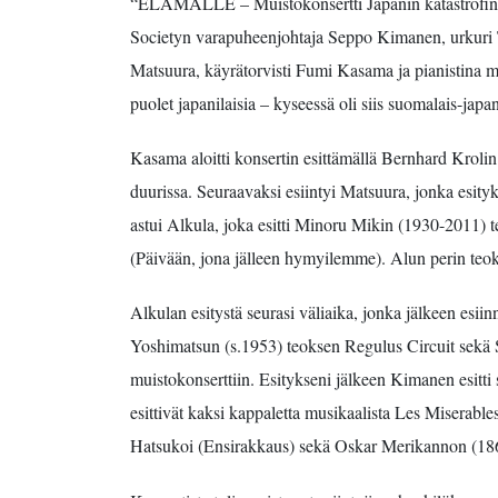
“ELÄMÄLLE – Muistokonsertti Japanin katastrofin uhr
Societyn varapuheenjohtaja Seppo Kimanen, urkuri Ta
Matsuura, käyrätorvisti Fumi Kasama ja pianistina myö
puolet japanilaisia – kyseessä oli siis suomalais-japa
Kasama aloitti konsertin esittämällä Bernhard Krol
duurissa. Seuraavaksi esiintyi Matsuura, jonka esi
astui Alkula, joka esitti Minoru Mikin (1930-2011)
(Päivään, jona jälleen hymyilemme). Alun perin teokset
Alkulan esitystä seurasi väliaika, jonka jälkeen esi
Yoshimatsun (s.1953) teoksen Regulus Circuit sekä S
muistokonserttiin. Esitykseni jälkeen Kimanen esitti 
esittivät kaksi kappaletta musikaalista Les Misera
Hatsukoi (Ensirakkaus) sekä Oskar Merikannon (1868