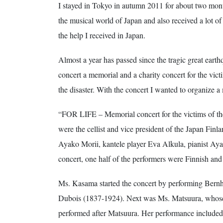
I stayed in Tokyo in autumn 2011 for about two month
the musical world of Japan and also received a lot o
the help I received in Japan.
Almost a year has passed since the tragic great earthq
concert a memorial and a charity concert for the vict
the disaster. With the concert I wanted to organize a 
“FOR LIFE – Memorial concert for the victims of th
were the cellist and vice president of the Japan Fi
Ayako Morii, kantele player Eva Alkula, pianist Aya
concert, one half of the performers were Finnish and 
Ms. Kasama started the concert by performing Bernh
Dubois (1837-1924). Next was Ms. Matsuura, whose
performed after Matsuura. Her performance includ