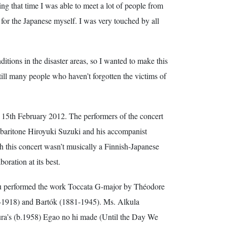
g that time I was able to meet a lot of people from
 for the Japanese myself. I was very touched by all
ditions in the disaster areas, so I wanted to make this
still many people who haven’t forgotten the victims of
 15th February 2012. The performers of the concert
 baritone Hiroyuki Suzuki and his accompanist
 this concert wasn’t musically a Finnish-Japanese
oration at its best.
itu performed the work Toccata G-major by Théodore
1918) and Bartók (1881-1945). Ms. Alkula
ra’s (b.1958) Egao no hi made (Until the Day We