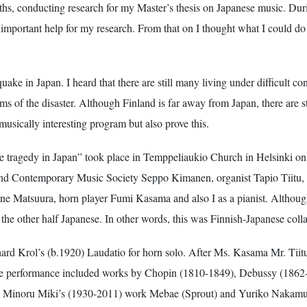
s, conducting research for my Master’s thesis on Japanese music. Durin
f important help for my research. From that on I thought what I could do
uake in Japan. I heard that there are still many living under difficult con
ims of the disaster. Although Finland is far away from Japan, there are 
musically interesting program but also prove this.
e tragedy in Japan” took place in Temppeliaukio Church in Helsinki on
nland Contemporary Music Society Seppo Kimanen, organist Tapio Tiitu,
ne Matsuura, horn player Fumi Kasama and also I as a pianist. Although
the other half Japanese. In other words, this was Finnish-Japanese collab
ard Krol’s (b.1920) Laudatio for horn solo. After Ms. Kasama Mr. Ti
 performance included works by Chopin (1810-1849), Debussy (1862-
ed Minoru Miki’s (1930-2011) work Mebae (Sprout) and Yuriko Nakamu