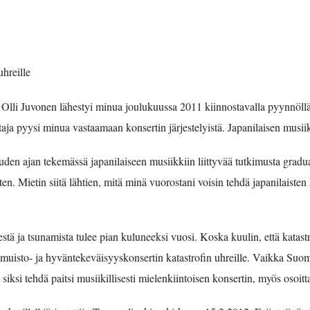
hreille
Olli Juvonen lähestyi minua joulukuussa 2011 kiinnostavalla pyynnöllä
aja pyysi minua vastaamaan konsertin järjestelyistä. Japanilaisen musiiki
den ajan tekemässä japanilaiseen musiikkiin liittyvää tutkimusta gradu
ten. Mietin siitä lähtien, mitä minä vuorostani voisin tehdä japanilaisten
stä ja tsunamista tulee pian kuluneeksi vuosi. Koska kuulin, että katastr
a muisto- ja hyväntekeväisyyskonsertin katastrofin uhreille. Vaikka Suom
 siksi tehdä paitsi musiikillisesti mielenkiintoisen konsertin, myös osoit