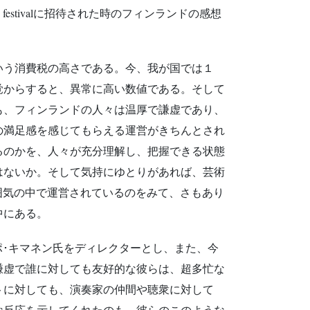
 festivalに招待された時のフィンランドの感想
いう消費税の高さである。今、我が国では１
覚からすると、異常に高い数値である。そして
も、フィンランドの人々は温厚で謙虚であり、
の満足感を感じてもらえる運営がきちんとされ
るのかを、人々が充分理解し、把握できる状態
はないか。そして気持にゆとりがあれば、芸術
いた雰囲気の中で運営されているのをみて、さもあり
中にある。
セッポ･キマネン氏をディレクターとし、また、今
謙虚で誰に対しても友好的な彼らは、超多忙な
トに対しても、演奏家の仲間や聴衆に対して
な反応を示してくれたのも、彼らのこのような