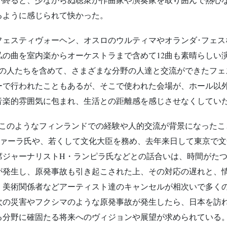
るように感じられて快かった。
フェスティヴォーヘン、オスロのウルティマやオランダ･フェ
室内楽からオーケストラまで含めて12曲も素晴らしい演奏で聴かせて
般の人たちを含めて、さまざまな分野の人達と交流ができたフェ
ーで行われたこともあるが、そこで使われた会場が、ホール以
音楽的雰囲気に包まれ、生活との距離感を感じさせなくしてい
、このようなフィンランドでの経験や人的交流が背景になったこ
ヴァーラ氏や、若くして文化大臣を務め、去年来日して東京で文
席ジャーナリストH・ランピラ氏などとの話合いは、時間がた
が発生し、原発事故も引き起こされた上、その対応の遅れと、
、美術関係者などアーティスト達のキャンセルが相次いで多く
次の災害やフクシマのような原発事故が発生したら、日本を訪
る分野に確固たる将来へのヴィジョンや展望が求められている