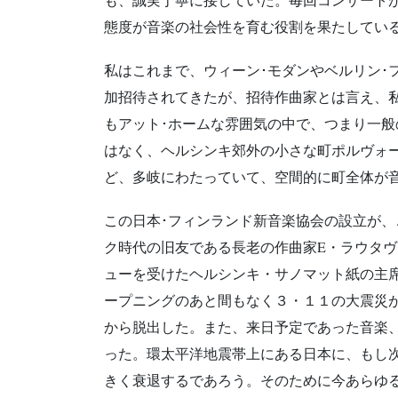
態度が音楽の社会性を育む役割を果たしてい
私はこれまで、ウィーン･モダンやベルリン･
加招待されてきたが、招待作曲家とは言え、私の曲を
もアット･ホームな雰囲気の中で、つまり一
はなく、ヘルシンキ郊外の小さな町ポルヴォ
ど、多岐にわたっていて、空間的に町全体が
この日本･フィンランド新音楽協会の設立が
ク時代の旧友である長老の作曲家E・ラウタ
ューを受けたヘルシンキ・サノマット紙の主
ープニングのあと間もなく３・１１の大震災
から脱出した。また、来日予定であった音楽
った。環太平洋地震帯上にある日本に、もし
きく衰退するであろう。そのために今あらゆ