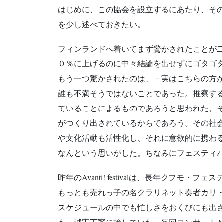
はじめに、この協会を設立するにあたり、そのきっかけと
を少し述べておきたい。
フィンランドへ着いてまず驚かされたことが
０％に上げるのに中々結論を出せずにゴタゴ
もう一つ驚かされたのは、－実はこちらの方
誰も不満そうではないことであった。推察す
ていることによるものであろうと思われた。
がつくり出されているからであろう。その社
や文化活動も活性化し、それに意欲的に携わる人も
なんという思いがした。ちなみにフェスティ
昨年のAvanti! festivalは、長年
もっとも売れっ子の名クラリネット奏者カリ
スケジュールの中でも忙しさをおくびにも出
も、誠実丁寧に接していた。毎回コンサート