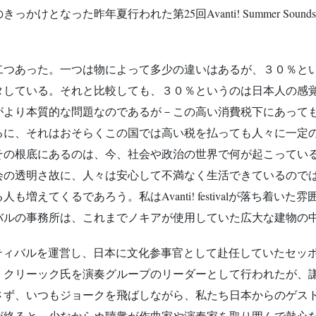
なった昨年夏行われた第25回Avanti! Summer Sounds
二つあった。一つは物によって多少の違いはあるが、３０％と
タしている。それと比較しても、３０％というのは日本人の感
がより本質的な問題なのであるが－この高い消費税下にあって
るに、それはおそらくこの国では高い税を払っても人々に一定
その根底にあるのは、今、社会や政治の世界で何が起こってい
会の透明さ故に、人々は安心して不満なく生活できているので
増えてくるであろう。私はAvanti! festivalが落ち着
バルの事務所は、これまでノキアが使用していた広大な建物の
クフモ・フェスティバルを運営し、日本に文化参事官として赴任していた
・クリーック氏を演奏グループのリーダーとして行われたが、
さず、いつもジョークを飛ばしながら、私たち日本からのゲス
が終ると、少なからぬ聴衆が作曲家や演奏家を取り囲んで熱心