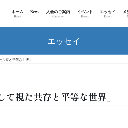
ホーム
News
入会のご案内
イベント
エッセイ
メ
Home
Admission
Events
Essays
エッセイ
た共存と平等な世界」
して視た共存と平等な世界」