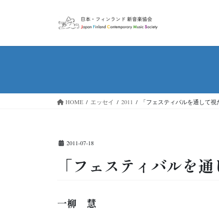
コ
ナ
ン
ビ
テ
ゲ
ン
ー
ツ
シ
へ
ョ
ス
ン
キ
に
ッ
移
HOME
エッセイ
2011
「フェスティバルを通して視
プ
動
2011-07-18
「フェスティバルを通
一柳 慧