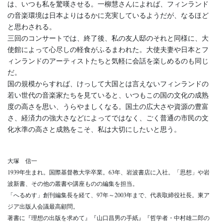
は、いつも私を驚嘆させる。一柳慧さんによれば、フィンランド
の音楽環境は日本よりはるかに充実しているようだが、なるほど
と思わされる。
三回のコンサートでは、終了後、私の友人邸のそれと同様に、大
使館によって心尽しの軽食がふるまわれた。大使夫妻や日本とフ
ィンランドのアーティストたちと気軽に会話を楽しめるのも同じ
だ。
国の規模からすれば、けっして大国とは言えないフィンランドの
若い世代の音楽家たちを見ていると、いつもこの国の文化の成熟
度の高さを思い、うらやましくなる。国土の広大さや資源の豊富
さ、経済力の強大さなどによってではなく、ごく普通の市民の文
化水準の高さと成熟をこそ、私は大切にしたいと思う。
大塚 信一
1939年生まれ。国際基督教大学卒業。63年、岩波書店に入社。「思想」や岩
波新書、その他の叢書や講座ものの編集を担当。
「へるめす」創刊編集長を経て、97年～2003年まで、代表取締役社長。東ア
ジア出版人会議最高顧問。
著書に『理想の出版を求めて』『山口昌男の手紙』『哲学者・中村雄二郎の