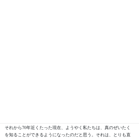
そうした自然環境のなかで、練達のアーティストの演奏を堪能
し、コンサートが終ると友人の夫人が用意してくれたコーヒーや
ケーキを楽しみながら、素晴らしかった音楽のことやいろいろな
話題に話の花を咲かせる。そこに奏者たちも加わり、しばしの間
充実した時間が流れる。そして皆、何ともいえぬ幸福感に包まれ
ながら、それぞれ家路につく。
このコンサートにぜいたくなことは何もない。各自がリーズナブ
ルな参加費を払い、カジュアルな装いで参集し、昭和初期に建て
られた洋式家屋で室内楽を楽しみ、お茶の時間を過ごすだけだ。
もし、ぜいたくなことと言うのならば、落ち着いた環境のなか
で、優れた奏者の演奏を、親密な雰囲気のうちに、心から楽しむ
ことができるように、私たちはなってきたのだ、ということでは
ないだろうか。
私は老人なので、敗戦直後の焼け野原を知っている。食物は何も
なかった。当時こどもであった私にとって、アメリカ軍の兵隊が
くれたハーシーの板チョコやチューインガムは、どんなに文明の
香りのするぜいたくなものであったことだろう。
それから70年近くたった現在、ようやく私たちは、真のぜいたく
を知ることができるようになったのだと思う。それは、とりも直