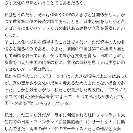
さず文化の成熟ということでもあるだろう。
私は思うのだが、それはGNPやGDPの大きさとは関係がない。か
つて世界第二位の経済大国であったとき、日本が何をしたかと言
えば、金にまかせてアメリカの由緒ある建物や企業を買収したの
だった。
そこに文化の成熟を感得することはできない。ただ資本の力の非
情さを知るのみである。今また、隣国の中国は第二の経済大国と
して覇権を競っている。かつて豊かな文化を育み、日本にも深く
影響を与えた中国の現在の姿に、文化の成熟を思う人は少ないの
ではないか、と私は思う。
私たち日本人にとって”３．１１”は、大きな犠牲の上にではあった
が、真の豊かさや文化の成熟を考えるためのまたとない機会であ
った。しかし残念ながら、私たちが選択した現政権は、”アベノミ
クス”や”特定秘密保護法案”によって、かつて私たちが歩んだ”大
国”への道を再び辿ろうとしている。
私は、まだ三回だけだが、毎冬に開催される駐日フィンランド大
使館での日本・フィンランド新音楽協会のコンサートを大いに楽
しんできた。両国の若い世代のアーティストたちの作品と演奏