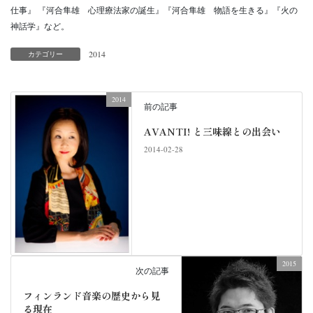
仕事』 『河合隼雄 心理療法家の誕生』『河合隼雄 物語を生きる』『火の
神話学』など。
2014
カテゴリー
2014
前の記事
AVANTI! と三味線との出会い
2014-02-28
2015
次の記事
フィンランド音楽の歴史から見
る現在