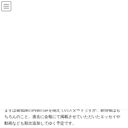
コ
ナ
ン
ビ
テ
ゲ
ン
ー
News
ツ
シ
へ
ョ
ス
ン
HOME
News
ホームぺージをリニューアルしました
キ
に
ッ
移
プ
動
2024-03-01
News
ホームぺージをリニューアルしまし
た
本協会の組織再編に伴い、ホームページを一新いたしました！
まずは最低限の内容のみを揃えてのスタートですが、新情報はも
ちろんのこと、過去に会報にて掲載させていただいたエッセイや
動画なども順次追加してゆく予定です。