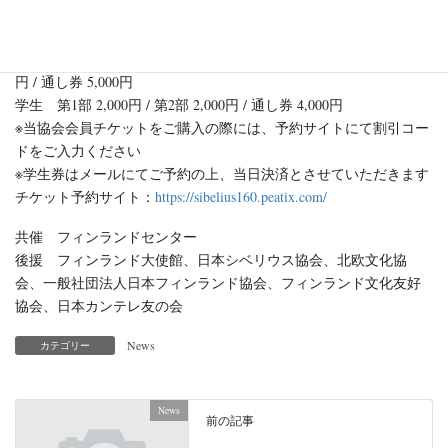
《チケット料金》
一般 第１部 4,000 円 / 第 2 部 4,000 円 / 通し券 6,000 円
日本・フィンランド新音楽協会会員 第1部 3,000円 / 第2部 3,000
円 / 通し券 5,000円
学生 第1部 2,000円 / 第2部 2,000円 / 通し券 4,000円
※当協会会員チケットをご購入の際には、予約サイトにて割引コー
ドをご入力ください
※学生券はメールにてご予約の上、当日決済とさせていただきます
チケット予約サイト：
https://sibelius160.peatix.com/
共催 フィンランドセンター
後援 フィンランド大使館、日本シベリウス協会、北欧文化協
会、一般社団法人日本フィンランド協会、フィンランド文化友好
協会、日本カンテレ友の会
News
カテゴリー
News
前の記事